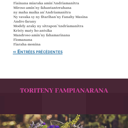
Fiainana miaraka amin’Andriamanitra
Miroso amin’ny fahantanterahana
ny maha maika an’Andriamanitra
Ny vavaka sy ny fitarihan’ny Fanahy Masina
Andro farany
Modely araky ny sitrapon’Andriamanitra
Kristy maty ho antsika
Mandroso amin’ny fahamarinana
Fiomanana
Fiaraha-monina
« Entrées précédentes
TORITENY FAMPIANARANA