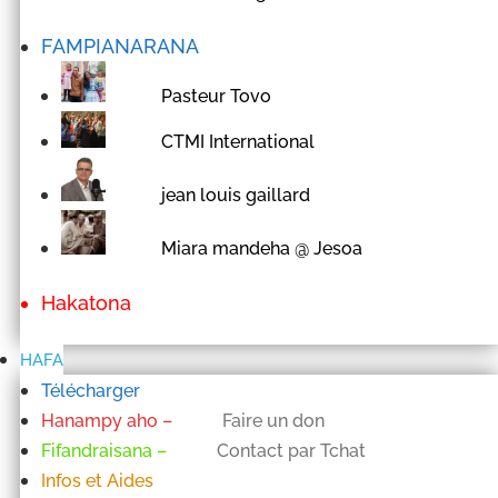
FAMPIANARANA
Pasteur Tovo
CTMI International
jean louis gaillard
Miara mandeha @ Jesoa
Hakatona
HAFA
Télécharger
Hanampy aho
–
Faire un don
Fifandraisana
–
Contact par Tchat
Infos et Aides