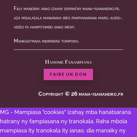
Faly mandray anao izahay ekipan’ny mana-isanandro.fr,
aza misalasala manaraka ireo fampianarana maro, audio ,
vidéo fa hampitombo anao ireny.
Mankasitraka indrindra tompoko.
Hanome Fanampiana
FAIRE UN DON
Copyright © 26 mana-isanandro.fr
MG - Mampiasa "cookies" izahay mba hanatsarana
hatrany ny fampiasana ny tranokala. Raha mbola
mampiasa ity tranokala ity ianao, dia manaiky ny