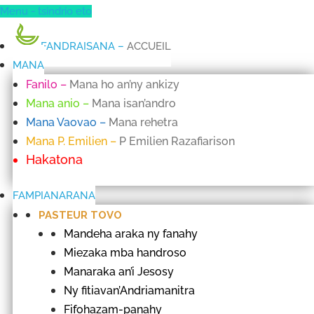
Menu - tsindrio eto
FANDRAISANA
–
ACCUEIL
MANA
Fanilo
–
Mana ho an’ny ankizy
Mana anio
–
Mana isan’andro
Mana Vaovao
–
Mana rehetra
Mana P. Emilien
–
P Emilien Razafiarison
Hakatona
FAMPIANARANA
PASTEUR TOVO
Mandeha araka ny fanahy
Miezaka mba handroso
Manaraka an’i Jesosy
Ny fitiavan’Andriamanitra
Fifohazam-panahy