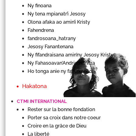
Ny finoana
Ny tena mpianatr’i Jesosy
Olona afaka ao amin’i Kristy
Fahendrena
fandrosoana_hatrany
Jesosy Fanantenana
Ny fifandraisana amin’ny Jesosy Kristy
Ny Fahasoavan’Andriamanitra
Ho tonga anie ny fanjakanao
Hakatona
CTMI INTERNATIONAL
Rester sur la bonne fondation
Porter sa croix dans notre coeur
Croire en la grâce de Dieu
La liberté