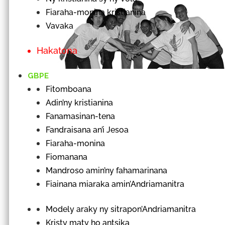
Fiaraha-monina kristianina
Vavaka
Hakatona
GBPE
Fitomboana
Adin’ny kristianina
Fanamasinan-tena
Fandraisana an’i Jesoa
Fiaraha-monina
Fiomanana
Mandroso amin’ny fahamarinana
Fiainana miaraka amin’Andriamanitra
Modely araky ny sitrapon’Andriamanitra
Kristy maty ho antsika