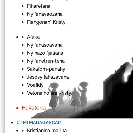
Fiharetana
Ny fanavaozana
Fiangonan’i Kristy
Afaka
Ny fahasoavana
Ny hazo fijaliana
Ny fanetren-tena
Sakafom-panahy
Jesosy fahazavana
Voafidy
Velona ho an’i Kristy
Hakatona
CTMI MADAGASCAR
Kristianina marina