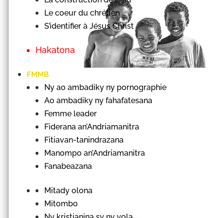
Le coeur du chrétien
S’identifier à Jésus Christ
Hakatona
FMMB
Ny ao ambadiky ny pornographie
Ao ambadiky ny fahafatesana
Femme leader
Fiderana an’Andriamanitra
Fitiavan-tanindrazana
Manompo an’Andriamanitra
Fanabeazana
Mitady olona
Mitombo
Ny kristianina sy ny vola