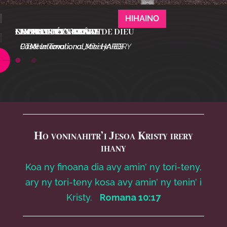
HIHAINO
HIHAINO
HIHAINO
HIHAINO
HIHAINO
HIHAINO
NY FANETREN-TENA
CROIRE EN LA GRÂCE DE DIEU
FIANGONAN’I KRISTY
LA CHAIR ET L’ESPRIT
LA LIBERTÉ
CHEMIN DE CROIX
Pasteur Tovo
CTMI International
Pasteur Tovo
CTMI International
CTMI International
CTMI International
,
,
,
,
Miki HARDI
Jocelyn SERY
Miki HARDI
Miki HARDI
Ho voninahitr’i Jesoa Kristy irery
ihany
Koa ny finoana dia avy amin’ ny tori-teny,
ary ny tori-teny kosa avy amin’ ny tenin’ i
Kristy.
Romana 10:17