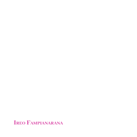
=
9 + 5
Alefaso
Ireo Fampianarana