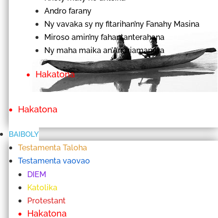
Andro farany
Ny vavaka sy ny fitarihan’ny Fanahy Masina
Miroso amin’ny fahantanterahana
Ny maha maika an’Andriamanitra
Hakatona
Hakatona
BAIBOLY
Testamenta Taloha
Testamenta vaovao
DIEM
Katolika
Protestant
Hakatona