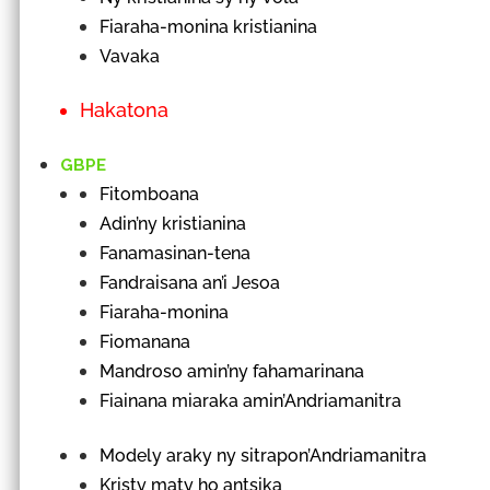
Fiaraha-monina kristianina
Vavaka
Hakatona
GBPE
Fitomboana
Adin’ny kristianina
Fanamasinan-tena
Fandraisana an’i Jesoa
Fiaraha-monina
Fiomanana
Mandroso amin’ny fahamarinana
Fiainana miaraka amin’Andriamanitra
Modely araky ny sitrapon’Andriamanitra
Kristy maty ho antsika