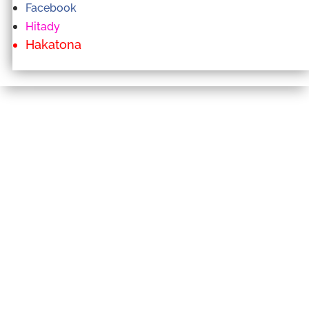
Facebook
Hitady
Hakatona
Mana
isan’andro
HIAINO MANA