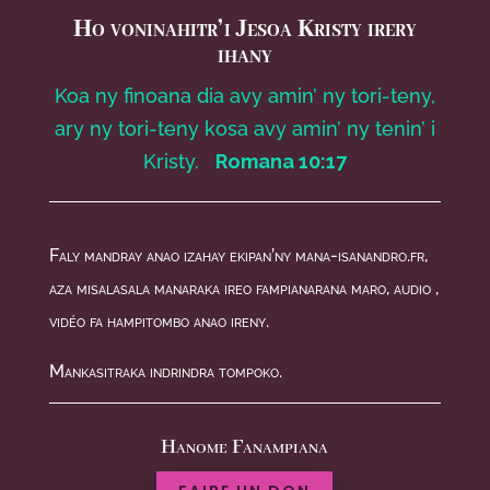
Ho voninahitr’i Jesoa Kristy irery
ihany
Koa ny finoana dia avy amin’ ny tori-teny,
ary ny tori-teny kosa avy amin’ ny tenin’ i
Kristy.
Romana 10:17
Faly mandray anao izahay ekipan’ny mana-isanandro.fr,
aza misalasala manaraka ireo fampianarana maro, audio ,
vidéo fa hampitombo anao ireny.
Mankasitraka indrindra tompoko.
Hanome Fanampiana