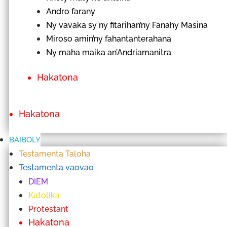
Andro farany
Ny vavaka sy ny fitarihan’ny Fanahy Masina
Miroso amin’ny fahantanterahana
Ny maha maika an’Andriamanitra
Hakatona
Hakatona
BAIBOLY
Testamenta Taloha
Testamenta vaovao
DIEM
Katolika
Protestant
Hakatona