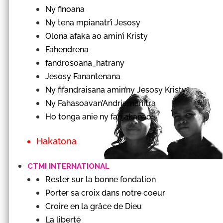
Ny finoana
Ny tena mpianatr’i Jesosy
Olona afaka ao amin’i Kristy
Fahendrena
fandrosoana_hatrany
Jesosy Fanantenana
Ny fifandraisana amin’ny Jesosy Kristy
Ny Fahasoavan’Andriamanitra
Ho tonga anie ny fanjakanao
Hakatona
CTMI INTERNATIONAL
Rester sur la bonne fondation
Porter sa croix dans notre coeur
Croire en la grâce de Dieu
La liberté