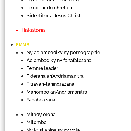
Le coeur du chrétien
S’identifier à Jésus Christ
Hakatona
FMMB
Ny ao ambadiky ny pornographie
Ao ambadiky ny fahafatesana
Femme leader
Fiderana an’Andriamanitra
Fitiavan-tanindrazana
Manompo an’Andriamanitra
Fanabeazana
Mitady olona
Mitombo
Ny kristianina sy ny vola