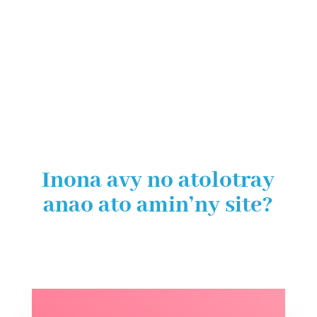
FAMPIANARANA
Inona avy no atolotray
anao ato amin’ny site?