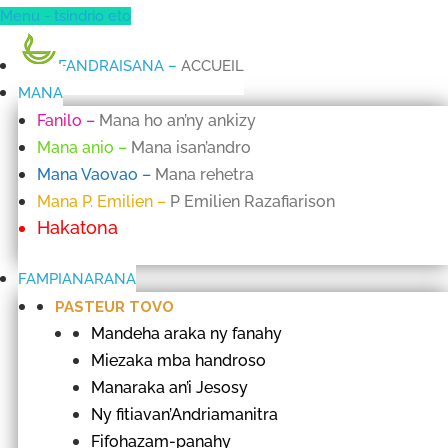
Menu - tsindrio eto
FANDRAISANA
–
ACCUEIL
MANA
Fanilo
–
Mana ho an’ny ankizy
Mana anio
–
Mana isan’andro
Mana Vaovao
–
Mana rehetra
Mana P. Emilien
–
P Emilien Razafiarison
Hakatona
FAMPIANARANA
PASTEUR TOVO
Mandeha araka ny fanahy
Miezaka mba handroso
Manaraka an’i Jesosy
Ny fitiavan’Andriamanitra
Fifohazam-panahy