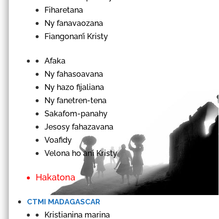
Fiharetana
Ny fanavaozana
Fiangonan’i Kristy
Afaka
Ny fahasoavana
Ny hazo fijaliana
Ny fanetren-tena
Sakafom-panahy
Jesosy fahazavana
Voafidy
Velona ho an’i Kristy
Hakatona
CTMI MADAGASCAR
Kristianina marina