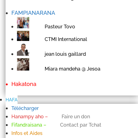
FAMPIANARANA
Pasteur Tovo
CTMI International
jean louis gaillard
Miara mandeha @ Jesoa
Hakatona
HAFA
Télécharger
Hanampy aho
–
Faire un don
Fifandraisana
–
Contact par Tchat
Infos et Aides