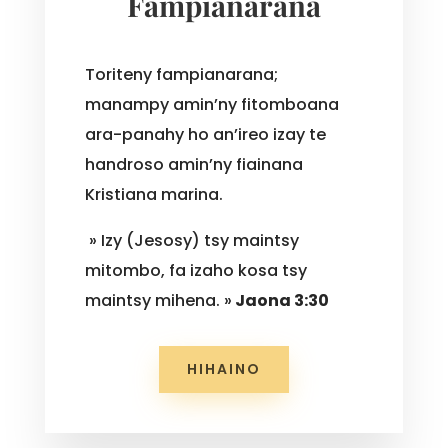
Fampianarana
Toriteny fampianarana;
manampy amin’ny fitomboana
ara-panahy ho an’ireo izay te
handroso amin’ny fiainana
Kristiana marina.
» Izy (Jesosy) tsy maintsy
mitombo, fa izaho kosa tsy
maintsy mihena. »
Jaona 3:30
HIHAINO